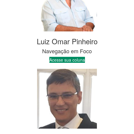
Acesse sua coluna
Ricardo Monteiro
Convés Principal
Acesse sua coluna
Espaço Jornalista Alyrio