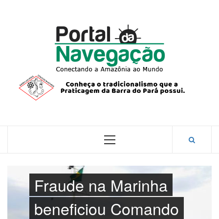
Skip
to
content
PORTA
NAVEG
CONECTANDO A AMAZÔNIA COM O MUNDO.
Primary
Menu
Fraude na Marinha
beneficiou Comando