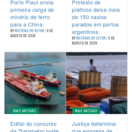
Porto Piauí envia
Protesto de
primeira carga de
práticos deixa mais
minério de ferro
de 150 navios
para a China.
parados em portos
argentinos.
BY
NOTÍCIAS DO SETOR
/
6 DE
AGOSTO DE 2026
BY
NOTÍCIAS DO SETOR
/
5 DE
AGOSTO DE 2026
MAIS ANTIGAS
MAIS ANTIGAS
Edital do concurso
Justiça determina
da Transpetro pode
que empresa de