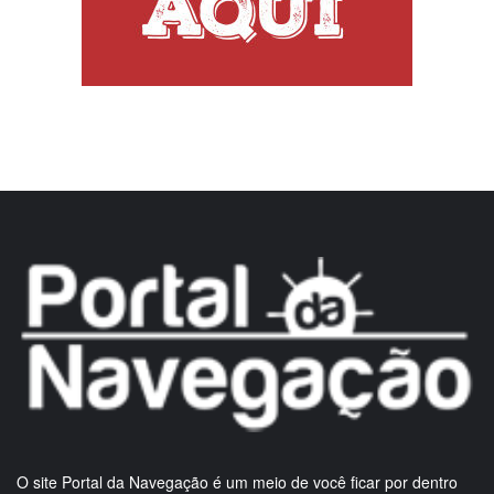
O site Portal da Navegação é um meio de você ficar por dentro