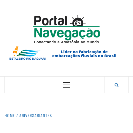
Skip
to
content
PORTA
NAVEG
CONECTANDO A AMAZÔNIA COM O MUNDO.
Primary
Menu
HOME
ANIVERSARIANTES