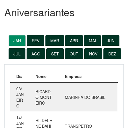
Aniversariantes
JAN
FEV
MAR
ABR
MAI
JUN
JUL
AGO
SET
OUT
NOV
DEZ
Dia
Nome
Empresa
03/
RICARD
JAN
O MONT
MARINHA DO BRASIL
EIR
EIRO
O
14/
HILDELE
JAN
NE BAHI
TRANSPETRO