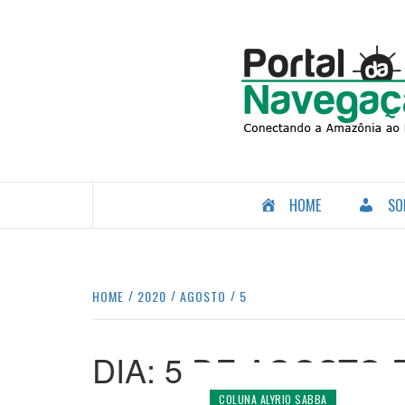
Skip
to
content
CONECTANDO A AMAZÔNIA COM O MUNDO.
HOME
SO
HOME
2020
AGOSTO
5
DIA:
5 DE AGOSTO 
COLUNA ALYRIO SABBA