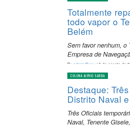
Totalmente rep
todo vapor o T
Belém
Sem favor nenhum, o T
Empresa de Navegaçã
By
admin@nav
/
5 de agosto de 
COLUNA ALYRIO SABBA
Destaque: Três 
Distrito Naval
Três Oficiais temporár
Naval, Tenente Gisele