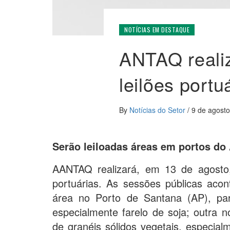
NOTÍCIAS EM DESTAQUE
ANTAQ realiz
leilões portu
By
Notícias do Setor
/
9 de agost
Serão
leiloadas áreas em portos do
AANTAQ realizará, em 13 de agosto,
portuárias. As sessões públicas acon
área no Porto de Santana (AP), par
especialmente farelo de soja; outra 
de granéis sólidos vegetais, especial