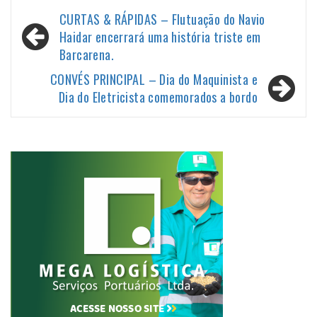
Navegação
CURTAS & RÁPIDAS – Flutuação do Navio
de
Haidar encerrará uma história triste em
Barcarena.
Post
CONVÉS PRINCIPAL – Dia do Maquinista e
Dia do Eletricista comemorados a bordo