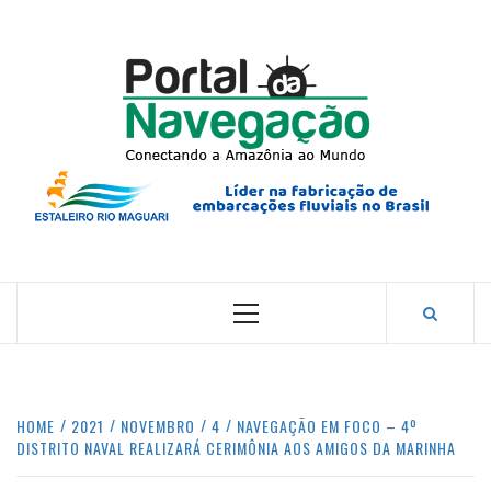
Skip
to
content
PORTA
NAVEG
CONECTANDO A AMAZÔNIA COM O MUNDO.
Primary
Menu
HOME
2021
NOVEMBRO
4
NAVEGAÇÃO EM FOCO – 4º
DISTRITO NAVAL REALIZARÁ CERIMÔNIA AOS AMIGOS DA MARINHA