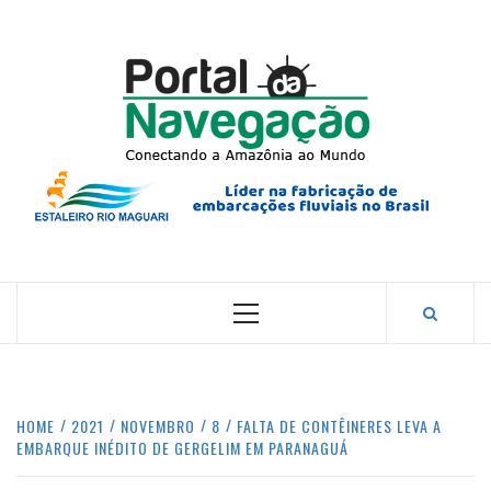
Skip
to
content
PORTA
NAVEG
CONECTANDO A AMAZÔNIA COM O MUNDO.
Primary
Menu
HOME
2021
NOVEMBRO
8
FALTA DE CONTÊINERES LEVA A
EMBARQUE INÉDITO DE GERGELIM EM PARANAGUÁ