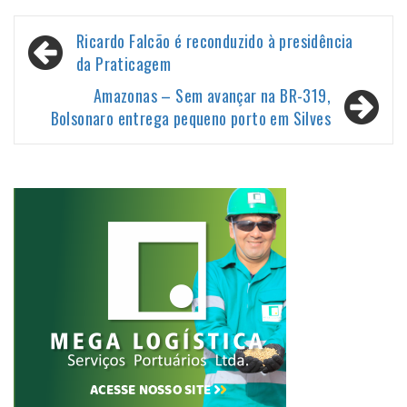
Navegação
Ricardo Falcão é reconduzido à presidência
de
da Praticagem
Post
Amazonas – Sem avançar na BR-319,
Bolsonaro entrega pequeno porto em Silves