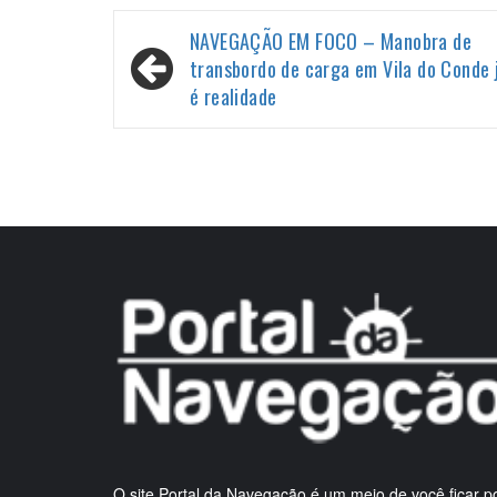
Navegação
NAVEGAÇÃO EM FOCO – Manobra de
de
transbordo de carga em Vila do Conde 
é realidade
Post
O site Portal da Navegação é um meio de você ficar p