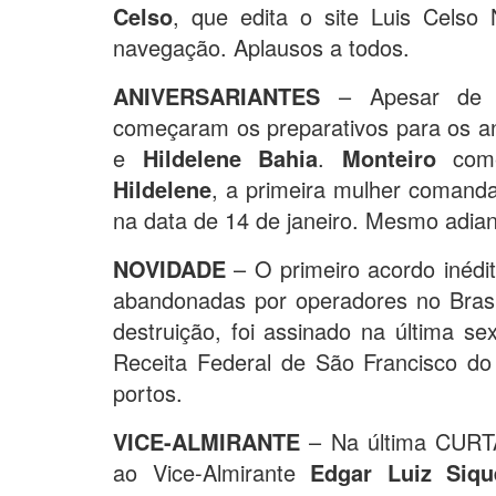
Celso
, que edita o site Luis Celso
navegação. Aplausos a todos.
ANIVERSARIANTES
– Apesar de e
começaram os preparativos para os a
e
Hildelene Bahia
.
Monteiro
come
Hildelene
, a primeira mulher comand
na data de 14 de janeiro. Mesmo adia
NOVIDADE
– O primeiro acordo inéd
abandonadas por operadores no Bras
destruição, foi assinado na última se
Receita Federal de São Francisco do
portos.
VICE-ALMIRANTE
– Na última CURT
ao Vice-Almirante
Edgar Luiz Siqu