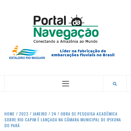
Skip
to
content
PORTA
NAVEG
CONECTANDO A AMAZÔNIA COM O MUNDO.
Primary
Menu
HOME
2023
JANEIRO
24
OBRA DE PESQUISA ACADÊMICA
SOBRE RIO CAPIM É LANÇADA NA CÂMARA MUNICIPAL DE IPIXUNA
DO PARÁ