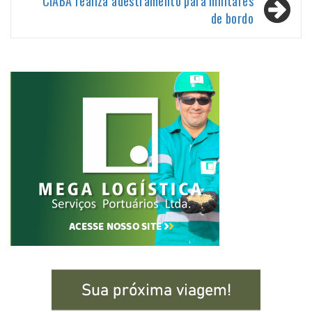
Post
CIABA realiza adestramento para militares
de bordo