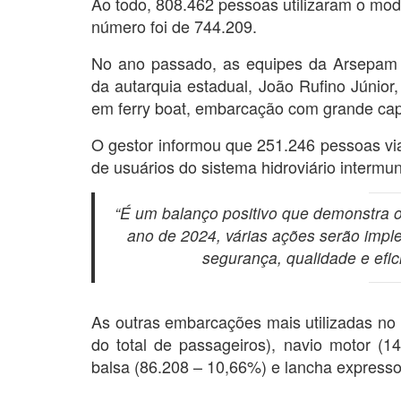
Ao todo, 808.462 pessoas utilizaram o moda
número foi de 744.209.
No ano passado, as equipes da Arsepam ef
da autarquia estadual, João Rufino Júnior,
em ferry boat, embarcação com grande cap
O gestor informou que 251.246 pessoas via
de usuários do sistema hidroviário intermun
“É um balanço positivo que demonstra o
ano de 2024, várias ações serão impl
segurança, qualidade e efici
As outras embarcações mais utilizadas no
do total de passageiros), navio motor (
balsa (86.208 – 10,66%) e lancha expresso