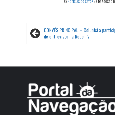
BY
NOTÍCIAS DO SETOR
/
5 DE AGOSTO 
Navegação
CONVÉS PRINCIPAL – Colunista partici
de
de entrevista na Rede TV.
Post