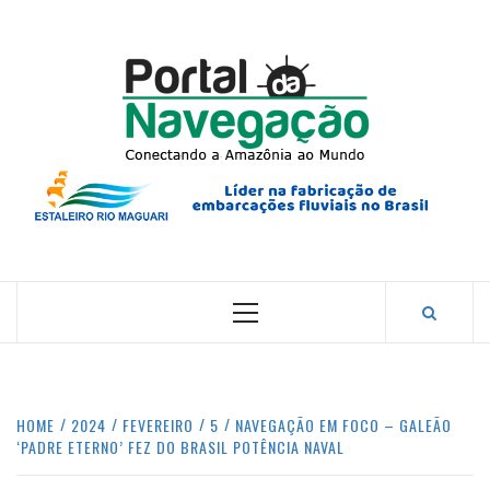
Skip
to
content
PORTA
NAVEG
CONECTANDO A AMAZÔNIA COM O MUNDO.
Primary
Menu
HOME
2024
FEVEREIRO
5
NAVEGAÇÃO EM FOCO – GALEÃO
‘PADRE ETERNO’ FEZ DO BRASIL POTÊNCIA NAVAL