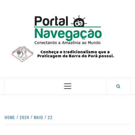
Skip
to
content
PORTA
NAVEG
CONECTANDO A AMAZÔNIA COM O MUNDO.
Primary
Menu
HOME
2024
MAIO
22