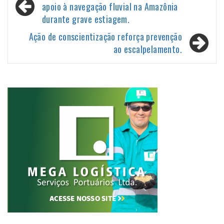
de
apoio à navegação fluvial na Amazônia
durante grave estiagem.
Post
Ação de conscientização reforça prevenção
ao escalpelamento.