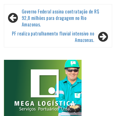
Navegação
Governo Federal assina contratação de R$
de
92,8 milhões para dragagem no Rio
Amazonas.
Post
PF realiza patrulhamento fluvial intensivo no
Amazonas.