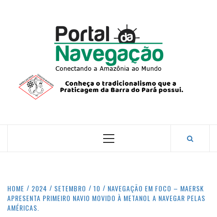
Skip
to
content
PORTA
NAVEG
CONECTANDO A AMAZÔNIA COM O MUNDO.
Primary
Menu
HOME
2024
SETEMBRO
10
NAVEGAÇÃO EM FOCO – MAERSK
APRESENTA PRIMEIRO NAVIO MOVIDO À METANOL A NAVEGAR PELAS
AMÉRICAS.