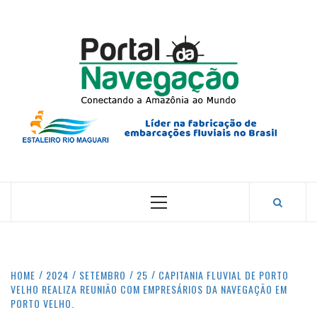
Skip
to
content
PORTA
NAVEG
CONECTANDO A AMAZÔNIA COM O MUNDO.
Primary
Menu
HOME
2024
SETEMBRO
25
CAPITANIA FLUVIAL DE PORTO
VELHO REALIZA REUNIÃO COM EMPRESÁRIOS DA NAVEGAÇÃO EM
PORTO VELHO.