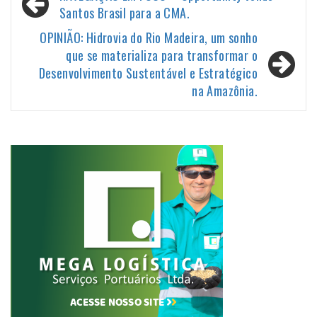
de
Santos Brasil para a CMA.
Post
OPINIÃO: Hidrovia do Rio Madeira, um sonho
que se materializa para transformar o
Desenvolvimento Sustentável e Estratégico
na Amazônia.