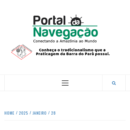
Skip
to
content
PORTA
NAVEG
CONECTANDO A AMAZÔNIA COM O MUNDO.
Primary
Menu
HOME
2025
JANEIRO
28