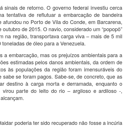
 sinais de retorno. O governo federal investiu cerca
a tentativa de reflutuar a embarcação de bandeira
e afundou no Porto de Vila do Conde, em Barcarena,
e outubro de 2015. O navio, considerado um “popopô”
na região, transportava carga viva – mais de 5 mil
0 toneladas de óleo para a Venezuela.
s a embarcação, mas os prejuízos ambientais para a
ções estimadas pelos danos ambientais, da ordem de
os às populações da região foram imensuráveis do
e sabe se foram pagos. Sabe-se, de concreto, que as
ar destino à carga morta e derramada, enquanto o
irou parte do leito do rio – argiloso e ardiloso -,
 alcançam.
idar poderia ter sido recuperado não fosse a incúria