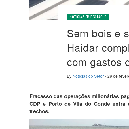
NOTÍCIAS EM DESTAQUE
Sem bois e s
Haidar compl
com gastos 
By
Notícias do Setor
/
26 de fever
Fracasso das operações milionárias pag
CDP e Porto de Vila do Conde entra e
trechos.