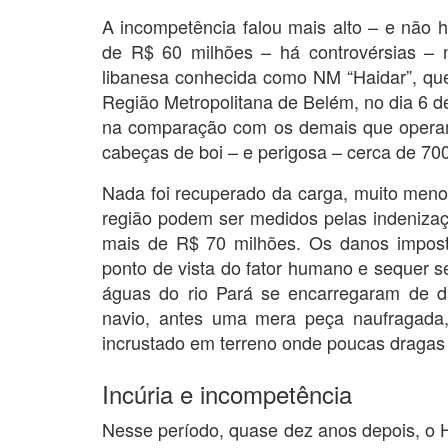
A incompetência falou mais alto – e não há
de R$ 60 milhões – há controvérsias – n
libanesa conhecida como NM “Haidar”, qu
Região Metropolitana de Belém, no dia 6 d
na comparação com os demais que operam 
cabeças de boi – e perigosa – cerca de 70
Nada foi recuperado da carga, muito meno
região podem ser medidos pelas indeniza
mais de R$ 70 milhões. Os danos impost
ponto de vista do fator humano e sequer s
águas do rio Pará se encarregaram de d
navio, antes uma mera peça naufragada, v
incrustado em terreno onde poucas dragas
Incúria e incompetência
Nesse período, quase dez anos depois, o Ha