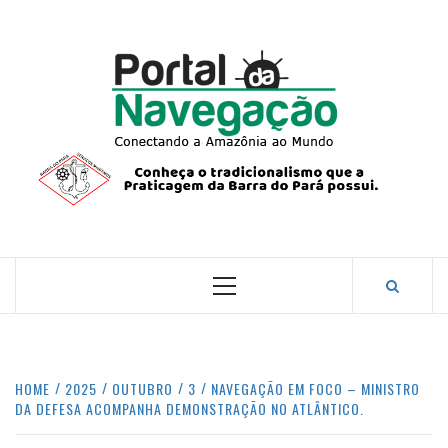
Skip
to
content
PORTA
NAVEG
CONECTANDO A AMAZÔNIA COM O MUNDO.
Primary
Menu
HOME
2025
OUTUBRO
3
NAVEGAÇÃO EM FOCO – MINISTRO
DA DEFESA ACOMPANHA DEMONSTRAÇÃO NO ATLÂNTICO.