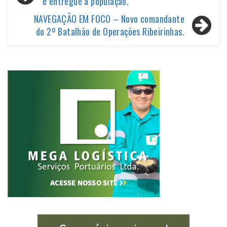
de
é entregue à população.
Post
NAVEGAÇÃO EM FOCO – Novo comandante
do 2º Batalhão de Operações Ribeirinhas.