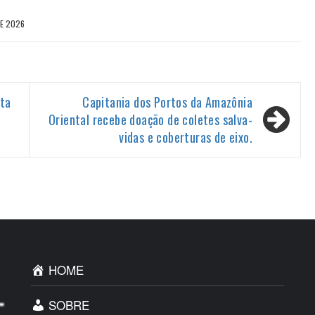
DE 2026
ta
Capitania dos Portos da Amazônia
Oriental recebe doação de coletes salva-
vidas e coberturas de eixo.
HOME
SOBRE