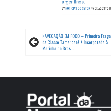
argentinos.
BY
NOTÍCIAS DO SETOR
/
5 DE AGOSTO 
Navegação
NAVEGAÇÃO EM FOCO – Primeira Fraga
de
da Classe Tamandaré é incorporada à
Marinha do Brasil.
Post