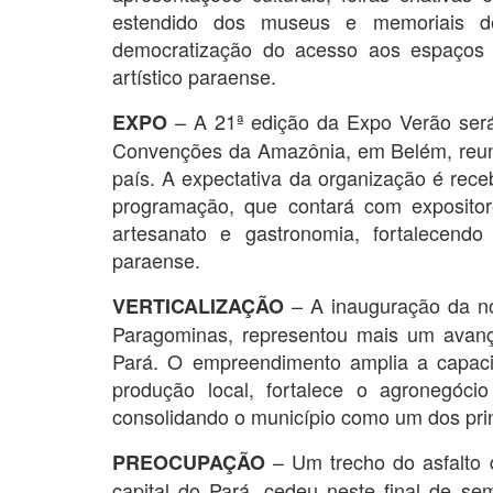
estendido dos museus e memoriais de
democratização do acesso aos espaços cu
artístico paraense.
– A 21ª edição da Expo Verão será
EXPO
Convenções da Amazônia, em Belém, reuni
país. A expectativa da organização é receb
programação, que contará com exposito
artesanato e gastronomia, fortalecen
paraense.
– A inauguração da no
VERTICALIZAÇÃO
Paragominas, representou mais um avanço
Pará. O empreendimento amplia a capac
produção local, fortalece o agronegóc
consolidando o município como um dos prin
– Um trecho do asfalto
PREOCUPAÇÃO
capital do Pará, cedeu neste final de s