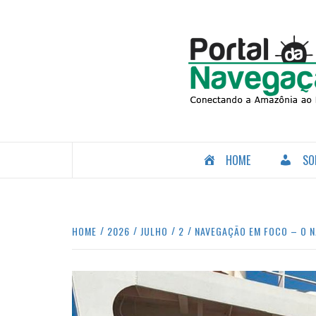
Skip
to
content
CONECTANDO A AMAZÔNIA COM O MUNDO.
HOME
SO
HOME
2026
JULHO
2
NAVEGAÇÃO EM FOCO – O N/