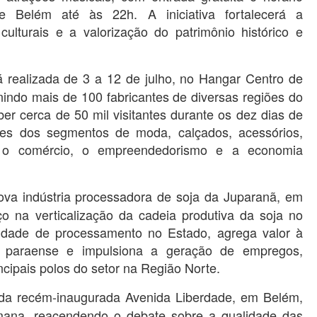
 Belém até às 22h. A iniciativa fortalecerá a
lturais e a valorização do patrimônio histórico e
 realizada de 3 a 12 de julho, no Hangar Centro de
ndo mais de 100 fabricantes de diversas regiões do
er cerca de 50 mil visitantes durante os dez dias de
res dos segmentos de moda, calçados, acessórios,
do o comércio, o empreendedorismo e a economia
va indústria processadora de soja da Juparanã, em
 na verticalização da cadeia produtiva da soja no
idade de processamento no Estado, agrega valor à
io paraense e impulsiona a geração de empregos,
cipais polos do setor na Região Norte.
 da recém-inaugurada Avenida Liberdade, em Belém,
emana, reacendendo o debate sobre a qualidade das