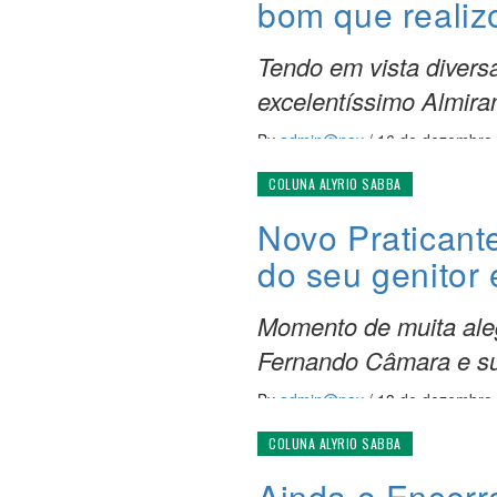
bom que realiz
Tendo em vista divers
excelentíssimo Almira
By
admin@nav
/
16 de dezembro
COLUNA ALYRIO SABBA
Novo Praticant
do seu genitor 
Momento de muita ale
Fernando Câmara e su
By
admin@nav
/
13 de dezembro
COLUNA ALYRIO SABBA
Ainda o Encer