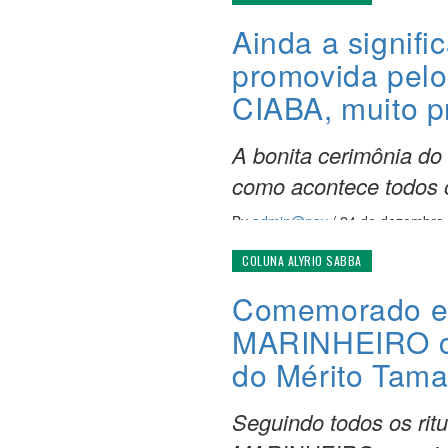
Ainda a signific
promovida pel
CIABA, muito p
A bonita cerimônia d
como acontece todos 
By
admin@nav
/
24 de dezembro
COLUNA ALYRIO SABBA
Comemorado em
MARINHEIRO c
do Mérito Tam
Seguindo todos os ri