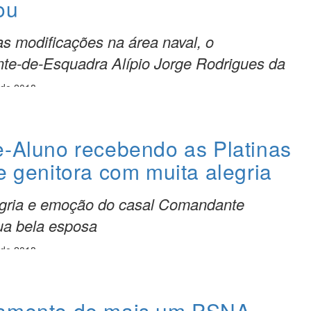
ou
as modificações na área naval, o
nte-de-Esquadra Alípio Jorge Rodrigues da
 de 2018
e-Aluno recebendo as Platinas
e genitora com muita alegria
gria e emoção do casal Comandante
a bela esposa
 de 2018
ramento de mais um PSNA