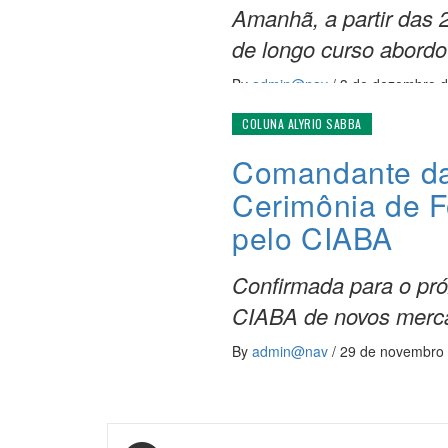
Amanhã, a partir das 
de longo curso abordo
By
admin@nav
/
3 de dezembro 
COLUNA ALYRIO SABBA
Comandante da 
Cerimônia de F
pelo CIABA
Confirmada para o pr
CIABA de novos merc
By
admin@nav
/
29 de novembro