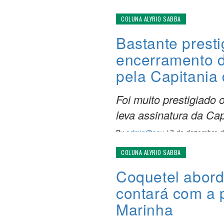
COLUNA ALYRIO SABBA
Bastante prest
encerramento 
pela Capitania
Foi muito prestigiado
leva assinatura da Cap
By
admin@nav
/
7 de dezembro 
COLUNA ALYRIO SABBA
Coquetel abord
contará com a
Marinha