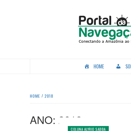
Skip
to
content
CONECTANDO A AMAZÔNIA COM O MUNDO.
HOME
SO
HOME
2018
ANO:
2018
COLUNA ALYRIO SABBA