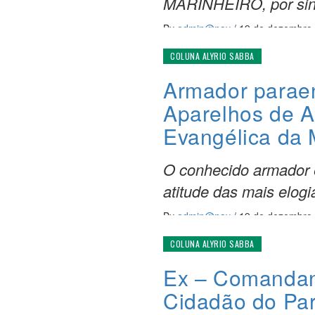
MARINHEIRO, por sin
By
admin@nav
/
19 de dezembro
COLUNA ALYRIO SABBA
Armador paraen
Aparelhos de A
Evangélica da 
O conhecido armador 
atitude das mais elogiá
By
admin@nav
/
19 de dezembro
COLUNA ALYRIO SABBA
Ex – Comandant
Cidadão do Par