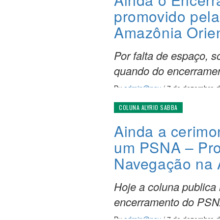
promovido pela
Amazônia Orie
Por falta de espaço,
quando do encerramen
By
admin@nav
/
7 de dezembro 
COLUNA ALYRIO SABBA
Ainda a cerimo
um PSNA – Pro
Navegação na 
Hoje a coluna publica
encerramento do PSN
By
admin@nav
/
7 de dezembro 