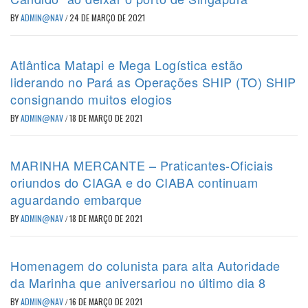
BY
ADMIN@NAV
/
24 DE MARÇO DE 2021
Atlântica Matapi e Mega Logística estão
liderando no Pará as Operações SHIP (TO) SHIP
consignando muitos elogios
BY
ADMIN@NAV
/
18 DE MARÇO DE 2021
MARINHA MERCANTE – Praticantes-Oficiais
oriundos do CIAGA e do CIABA continuam
aguardando embarque
BY
ADMIN@NAV
/
18 DE MARÇO DE 2021
Homenagem do colunista para alta Autoridade
da Marinha que aniversariou no último dia 8
BY
ADMIN@NAV
/
16 DE MARÇO DE 2021