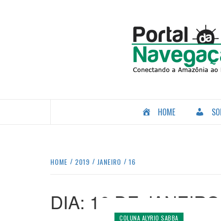
Skip
to
content
CONECTANDO A AMAZÔNIA COM O MUNDO.
HOME
SO
HOME
2019
JANEIRO
16
DIA:
16 DE JANEIRO
COLUNA ALYRIO SABBA