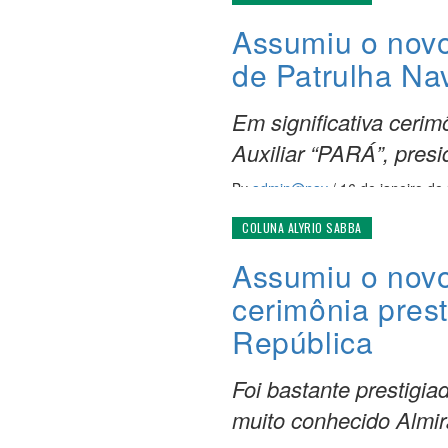
Assumiu o nov
de Patrulha Na
Em significativa cerim
Auxiliar “PARÁ”, presi
By
admin@nav
/
16 de janeiro de
COLUNA ALYRIO SABBA
Assumiu o nov
cerimônia prest
República
Foi bastante prestigi
muito conhecido Almir