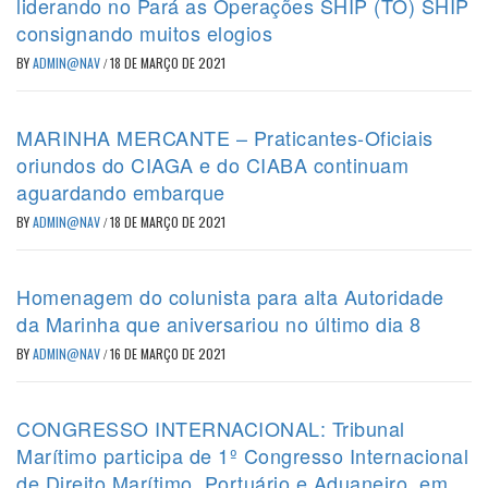
liderando no Pará as Operações SHIP (TO) SHIP
consignando muitos elogios
BY
ADMIN@NAV
/
18 DE MARÇO DE 2021
MARINHA MERCANTE – Praticantes-Oficiais
oriundos do CIAGA e do CIABA continuam
aguardando embarque
BY
ADMIN@NAV
/
18 DE MARÇO DE 2021
Homenagem do colunista para alta Autoridade
da Marinha que aniversariou no último dia 8
BY
ADMIN@NAV
/
16 DE MARÇO DE 2021
CONGRESSO INTERNACIONAL: Tribunal
Marítimo participa de 1º Congresso Internacional
de Direito Marítimo, Portuário e Aduaneiro, em