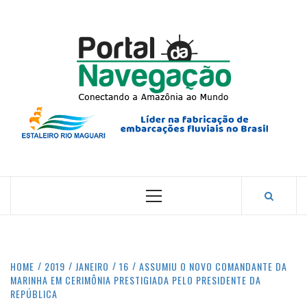
Skip
to
content
PORTA
NAVEG
CONECTANDO A AMAZÔNIA COM O MUNDO.
Primary
Menu
HOME
2019
JANEIRO
16
ASSUMIU O NOVO COMANDANTE DA
MARINHA EM CERIMÔNIA PRESTIGIADA PELO PRESIDENTE DA
REPÚBLICA