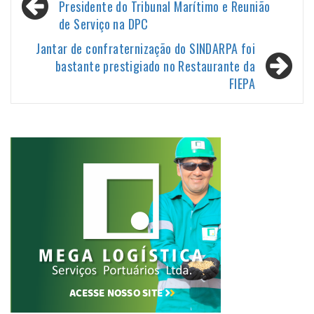
de
Presidente do Tribunal Marítimo e Reunião
de Serviço na DPC
Post
Jantar de confraternização do SINDARPA foi
bastante prestigiado no Restaurante da
FIEPA