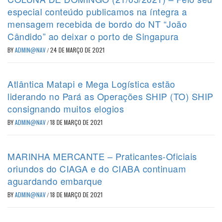
especial conteúdo publicamos na íntegra a
mensagem recebida de bordo do NT “João
Cândido” ao deixar o porto de Singapura
BY
ADMIN@NAV
/
24 DE MARÇO DE 2021
Atlântica Matapi e Mega Logística estão
liderando no Pará as Operações SHIP (TO) SHIP
consignando muitos elogios
BY
ADMIN@NAV
/
18 DE MARÇO DE 2021
MARINHA MERCANTE – Praticantes-Oficiais
oriundos do CIAGA e do CIABA continuam
aguardando embarque
BY
ADMIN@NAV
/
18 DE MARÇO DE 2021