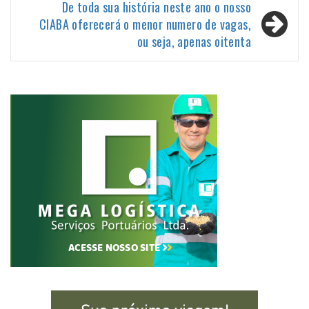
De toda sua história neste ano o nosso
CIABA oferecerá o menor numero de vagas,
ou seja, apenas oitenta