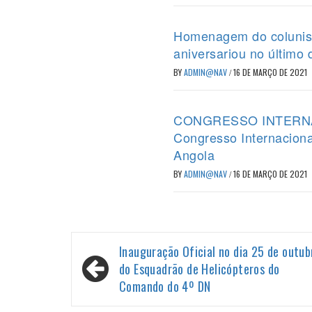
Homenagem do colunist
aniversariou no último 
BY
ADMIN@NAV
/
16 DE MARÇO DE 2021
CONGRESSO INTERNACIO
Congresso Internaciona
Angola
BY
ADMIN@NAV
/
16 DE MARÇO DE 2021
Navegação
Inauguração Oficial no dia 25 de outub
de
do Esquadrão de Helicópteros do
Comando do 4º DN
Post