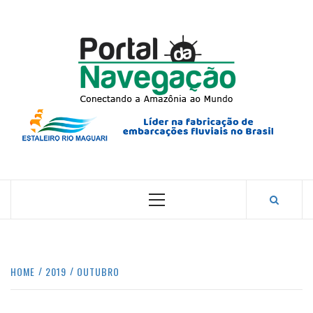
Skip
to
content
PORTA
NAVEG
CONECTANDO A AMAZÔNIA COM O MUNDO.
Primary
Menu
HOME
2019
OUTUBRO