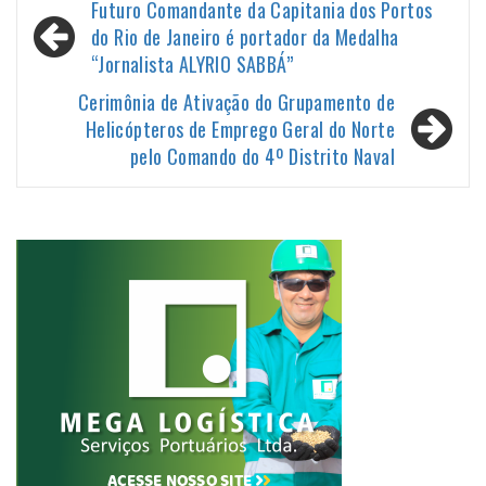
Navegação
Futuro Comandante da Capitania dos Portos
de
do Rio de Janeiro é portador da Medalha
“Jornalista ALYRIO SABBÁ”
Post
Cerimônia de Ativação do Grupamento de
Helicópteros de Emprego Geral do Norte
pelo Comando do 4º Distrito Naval