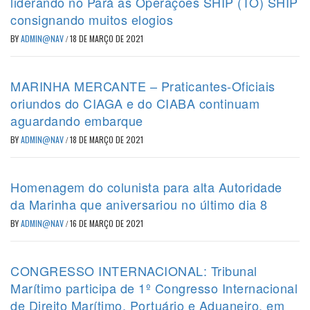
liderando no Pará as Operações SHIP (TO) SHIP
consignando muitos elogios
BY
ADMIN@NAV
/
18 DE MARÇO DE 2021
MARINHA MERCANTE – Praticantes-Oficiais
oriundos do CIAGA e do CIABA continuam
aguardando embarque
BY
ADMIN@NAV
/
18 DE MARÇO DE 2021
Homenagem do colunista para alta Autoridade
da Marinha que aniversariou no último dia 8
BY
ADMIN@NAV
/
16 DE MARÇO DE 2021
CONGRESSO INTERNACIONAL: Tribunal
Marítimo participa de 1º Congresso Internacional
de Direito Marítimo, Portuário e Aduaneiro, em