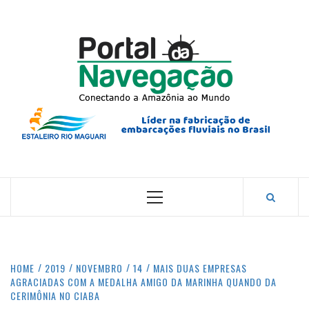
Skip
to
content
PORTA
NAVEG
CONECTANDO A AMAZÔNIA COM O MUNDO.
Primary
Menu
HOME
2019
NOVEMBRO
14
MAIS DUAS EMPRESAS
AGRACIADAS COM A MEDALHA AMIGO DA MARINHA QUANDO DA
CERIMÔNIA NO CIABA