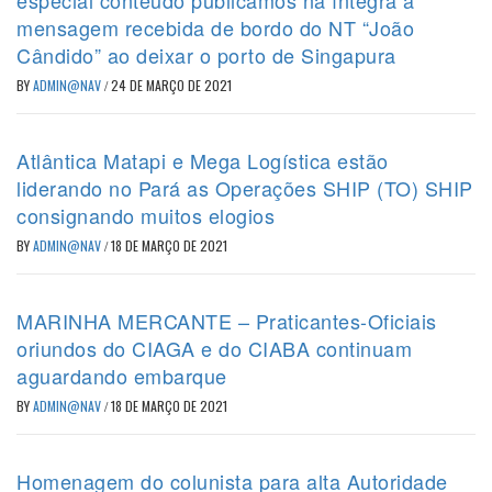
especial conteúdo publicamos na íntegra a
mensagem recebida de bordo do NT “João
Cândido” ao deixar o porto de Singapura
BY
ADMIN@NAV
/
24 DE MARÇO DE 2021
Atlântica Matapi e Mega Logística estão
liderando no Pará as Operações SHIP (TO) SHIP
consignando muitos elogios
BY
ADMIN@NAV
/
18 DE MARÇO DE 2021
MARINHA MERCANTE – Praticantes-Oficiais
oriundos do CIAGA e do CIABA continuam
aguardando embarque
BY
ADMIN@NAV
/
18 DE MARÇO DE 2021
Homenagem do colunista para alta Autoridade