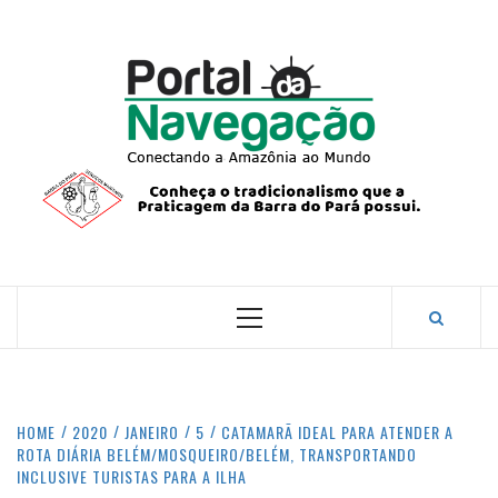
Skip
to
content
PORTA
NAVEG
CONECTANDO A AMAZÔNIA COM O MUNDO.
Primary
Menu
HOME
2020
JANEIRO
5
CATAMARÃ IDEAL PARA ATENDER A
ROTA DIÁRIA BELÉM/MOSQUEIRO/BELÉM, TRANSPORTANDO
INCLUSIVE TURISTAS PARA A ILHA