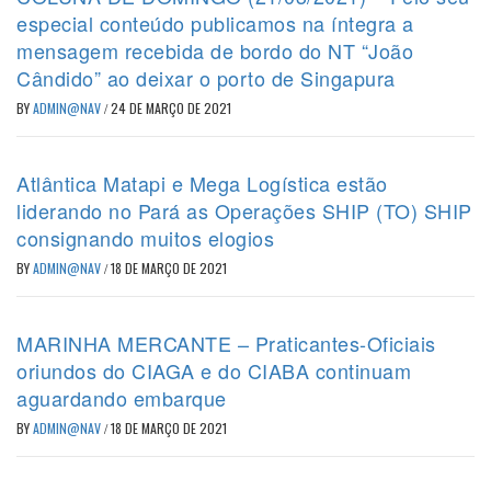
especial conteúdo publicamos na íntegra a
mensagem recebida de bordo do NT “João
Cândido” ao deixar o porto de Singapura
BY
ADMIN@NAV
/
24 DE MARÇO DE 2021
Atlântica Matapi e Mega Logística estão
liderando no Pará as Operações SHIP (TO) SHIP
consignando muitos elogios
BY
ADMIN@NAV
/
18 DE MARÇO DE 2021
MARINHA MERCANTE – Praticantes-Oficiais
oriundos do CIAGA e do CIABA continuam
aguardando embarque
BY
ADMIN@NAV
/
18 DE MARÇO DE 2021