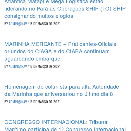
Atlântica Matapi e Mega Logística estão
liderando no Pará as Operações SHIP (TO) SHIP
consignando muitos elogios
BY
ADMIN@NAV
/
18 DE MARÇO DE 2021
MARINHA MERCANTE – Praticantes-Oficiais
oriundos do CIAGA e do CIABA continuam
aguardando embarque
BY
ADMIN@NAV
/
18 DE MARÇO DE 2021
Homenagem do colunista para alta Autoridade
da Marinha que aniversariou no último dia 8
BY
ADMIN@NAV
/
16 DE MARÇO DE 2021
CONGRESSO INTERNACIONAL: Tribunal
Marítimo participa de 1º Congresso Internacional