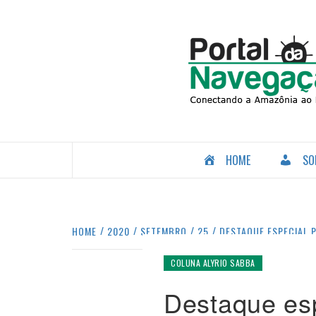
Skip
to
content
CONECTANDO A AMAZÔNIA COM O MUNDO.
HOME
SO
HOME
2020
SETEMBRO
25
DESTAQUE ESPECIAL 
COLUNA ALYRIO SABBA
Destaque esp