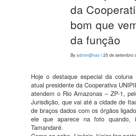
da Cooperat
bom que vem 
da função
By
admin@nav
/
25 de setembro 
Hoje o destaque especial da coluna 
atual presidente da Cooperativa UNIP
atendem o Rio Amazonas – ZP-1, pelo
Jurisdição, que vai até a cidade de I
de braços dados com os órgãos ligados
ele que aparece na foto quando, i
Tamandaré.
Como se sabe, Linésio Júnior faz pa