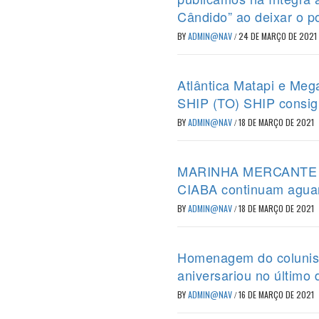
Cândido” ao deixar o p
BY
ADMIN@NAV
/
24 DE MARÇO DE 2021
Atlântica Matapi e Meg
SHIP (TO) SHIP consig
BY
ADMIN@NAV
/
18 DE MARÇO DE 2021
MARINHA MERCANTE – P
CIABA continuam agua
BY
ADMIN@NAV
/
18 DE MARÇO DE 2021
Homenagem do colunist
aniversariou no último 
BY
ADMIN@NAV
/
16 DE MARÇO DE 2021