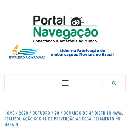
Skip
to
content
PORTA
NAVEG
CONECTANDO A AMAZÔNIA COM O MUNDO.
Primary
Menu
HOME
2020
OUTUBRO
20
COMANDO DO 4º DISTRITO NAVAL
REALIZOU AÇÃO SOCIAL DE PREVENÇÃO AO ESCALPELAMENTO NO
MARAJÓ