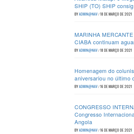
SHIP (TO) SHIP consig
BY
ADMIN@NAV
/
18 DE MARÇO DE 2021
MARINHA MERCANTE – P
CIABA continuam agua
BY
ADMIN@NAV
/
18 DE MARÇO DE 2021
Homenagem do colunist
aniversariou no último 
BY
ADMIN@NAV
/
16 DE MARÇO DE 2021
CONGRESSO INTERNACIO
Congresso Internaciona
Angola
BY
ADMIN@NAV
/
16 DE MARÇO DE 2021