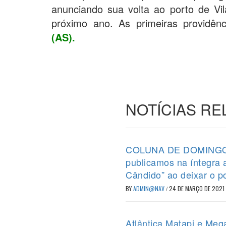
anunciando sua volta ao porto de Vi
próximo ano. As primeiras providên
(AS).
NOTÍCIAS R
COLUNA DE DOMINGO (2
publicamos na íntegra
Cândido” ao deixar o p
BY
ADMIN@NAV
/
24 DE MARÇO DE 2021
Atlântica Matapi e Meg