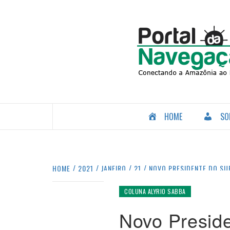
Skip
to
content
CONECTANDO A AMAZÔNIA COM O MUNDO.
HOME
SO
HOME
2021
JANEIRO
21
NOVO PRESIDENTE DO SU
COLUNA ALYRIO SABBA
Novo Presid