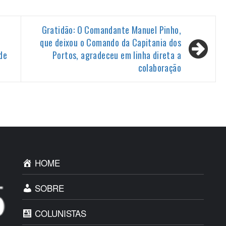
Gratidão: O Comandante Manuel Pinho,
que deixou o Comando da Capitania dos
de
Portos, agradeceu em linha direta a
colaboração
HOME
SOBRE
COLUNISTAS