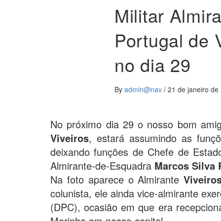
Militar Almi
Portugal de 
no dia 29
By
admin@nav
/
21 de janeiro de
No próximo dia 29 o nosso bom ami
Viveiros
, estará assumindo as funçõ
deixando funções de Chefe de Estado
Almirante-de-Esquadra
Marcos Silva 
Na foto aparece o Almirante
Viveiro
colunista, ele ainda vice-almirante ex
(DPC), ocasião em que era recepcion
Marinha em nossa capital.