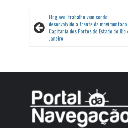
Navegação
Elogiável trabalho vem sendo
de
desenvolvido a frente da movimentada
Capitania dos Portos do Estado do Rio 
Post
Janeiro