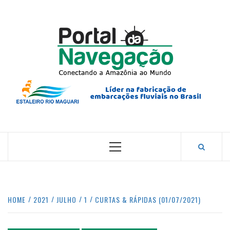
Skip
to
content
PORTA
NAVEG
CONECTANDO A AMAZÔNIA COM O MUNDO.
Primary
Menu
HOME
2021
JULHO
1
CURTAS & RÁPIDAS (01/07/2021)