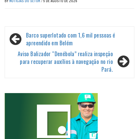
BY
NOTÍCIAS DO SETOR
/
5 DE AGOSTO DE 2026
Navegação
Barco superlotado com 1,6 mil pessoas é
de
apreendido em Belém
Post
Aviso Balizador “Denébola” realiza inspeção
para recuperar auxílios à navegação no rio
Pará.