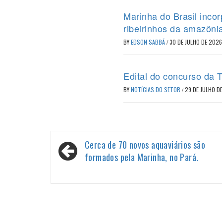
Marinha do Brasil inc
ribeirinhos da amazôni
BY
EDSON SABBÁ
/
30 DE JULHO DE 2026
Edital do concurso da T
BY
NOTÍCIAS DO SETOR
/
29 DE JULHO D
Navegação
Cerca de 70 novos aquaviários são
de
formados pela Marinha, no Pará.
Post