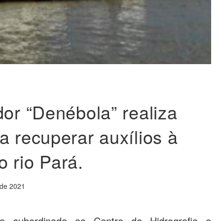
dor “Denébola” realiza
a recuperar auxílios à
 rio Pará.
 de 2021
io subordinado ao Centro de Hidrografia e