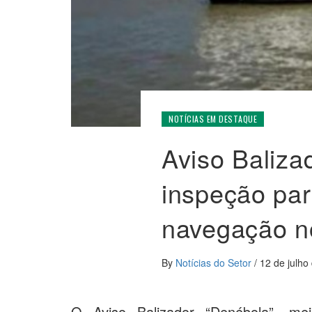
NOTÍCIAS EM DESTAQUE
Aviso Baliza
inspeção par
navegação no
By
Notícias do Setor
/
12 de julho
O Aviso Balizador “Denébola”, me