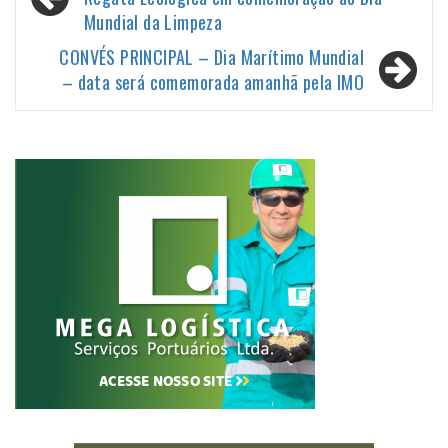
de
Mundial da Limpeza
Post
CONVÉS PRINCIPAL – Dia Marítimo Mundial
– data será comemorada amanhã pela IMO