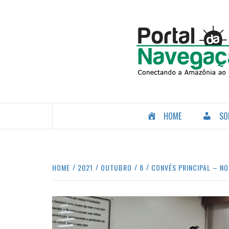
Skip
to
content
CONECTANDO A AMAZÔNIA COM O MUNDO.
HOME
SO
HOME
2021
OUTUBRO
8
CONVÉS PRINCIPAL – N