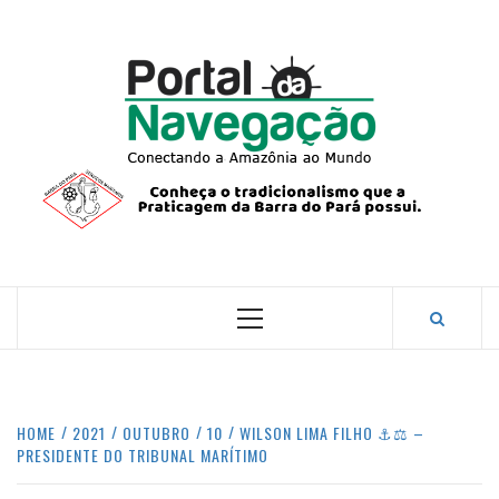
Skip
to
content
PORTA
NAVEG
CONECTANDO A AMAZÔNIA COM O MUNDO.
Primary
Menu
HOME
2021
OUTUBRO
10
WILSON LIMA FILHO ⚓️⚖️ –
PRESIDENTE DO TRIBUNAL MARÍTIMO