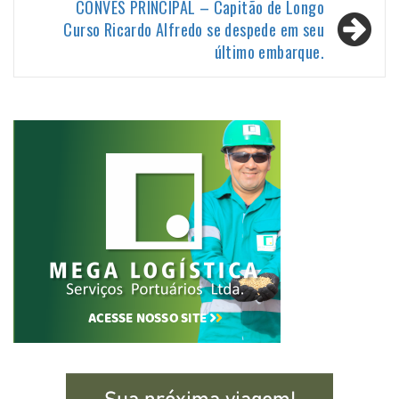
CONVÉS PRINCIPAL – Capitão de Longo
Curso Ricardo Alfredo se despede em seu
último embarque.