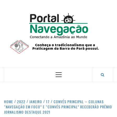
Skip
to
content
PORTA
NAVEG
CONECTANDO A AMAZÔNIA COM O MUNDO.
Primary
Menu
HOME
2022
JANEIRO
17
CONVÉS PRINCIPAL – COLUNAS
“NAVEGAÇÃO EM FOCO” E “CONVÉS PRINCIPAL” RECEBERÃO PRÊMIO
JORNALISMO DESTAQUE 2021