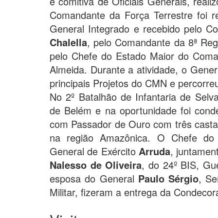
e comitiva de Oficiais Generais, reali
Comandante da Força Terrestre foi 
General Integrado e recebido pelo Co
Chalella
, pelo Comandante da 8ª Regi
pelo Chefe do Estado Maior do Coman
Almeida. Durante a atividade, o Gene
principais Projetos do CMN e percorre
No 2º Batalhão de Infantaria de Selva
de Belém e na oportunidade foi con
com Passador de Ouro com três casta
na região Amazônica. O Chefe do 
General de Exército
Arruda
, juntamen
Nalesso de Oliveira
, do 24º BIS, Gu
esposa do General
Paulo Sérgio
, Se
Militar, fizeram a entrega da Condecor