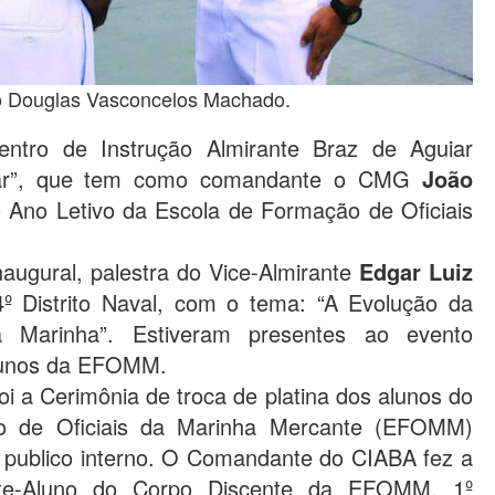
no Douglas Vasconcelos Machado.
entro de Instrução Almirante Braz de Aguiar
Mar”, que tem como comandante o CMG
João
o Ano Letivo da Escola de Formação de Oficiais
naugural, palestra do Vice-Almirante
Edgar Luiz
º Distrito Naval, com o tema: “A Evolução da
Marinha”. Estiveram presentes ao evento
 alunos da EFOMM.
oi a Cerimônia de troca de platina dos alunos do
o de Oficiais da Marinha Mercante (EFOMM)
m publico interno. O Comandante do CIABA fez a
nte-Aluno do Corpo Discente da EFOMM, 1º