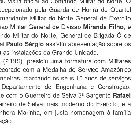
zou visita oficial ao Comando Militar do Norte. O
recepcionado pela Guarda de Honra do Quartel
mandante Militar do Norte General de Exército
ão Militar General de Divisão
Miranda Filho
, e
do Militar do Norte, General de Brigada Ó de
ral
Paulo Sérgio
assistiu apresentação sobre os
u as instalações da Grande Unidade.
 (2ºBIS), presidiu uma formatura com Militares
decorado com a Medalha do Serviço Amazônico
nheiras, marcando os seus 10 anos de serviços
Departamento de Engenharia e Construção,
te com o Guerreiro de Selva 3º Sargento
Rafael
erreiro de Selva mais moderno do Exército, e a
nhora Marinha, em justa homenagem à família
ação.