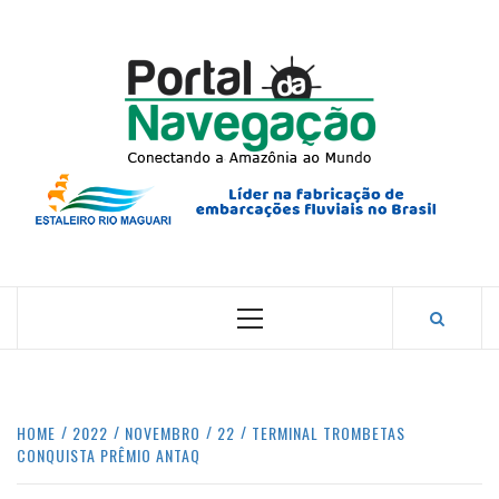
Skip
to
content
PORTA
NAVEG
CONECTANDO A AMAZÔNIA COM O MUNDO.
Primary
Menu
HOME
2022
NOVEMBRO
22
TERMINAL TROMBETAS
CONQUISTA PRÊMIO ANTAQ