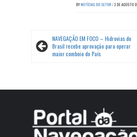
BY
NOTÍCIAS DO SETOR
/
3 DE AGOSTO 
Navegação
NAVEGAÇÃO EM FOCO – Hidrovias do
de
Brasil recebe aprovação para operar
maior comboio do País
Post