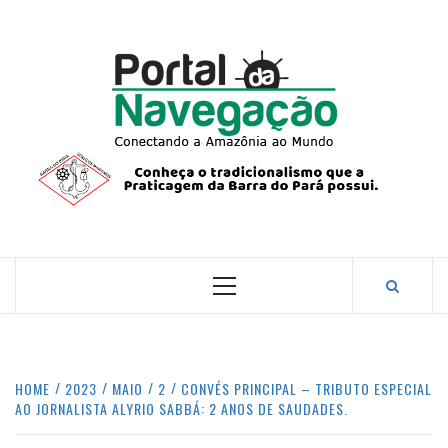
Skip
to
content
PORTA
NAVEG
CONECTANDO A AMAZÔNIA COM O MUNDO.
Primary
Menu
HOME
2023
MAIO
2
CONVÉS PRINCIPAL – TRIBUTO ESPECIAL
AO JORNALISTA ALYRIO SABBÁ: 2 ANOS DE SAUDADES.