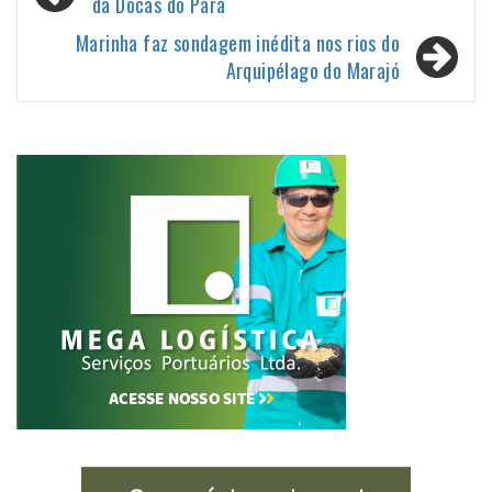
de
da Docas do Pará
Post
Marinha faz sondagem inédita nos rios do
Arquipélago do Marajó